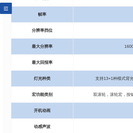
帧率
分辨率挡位
最大分辨率
16
最大回报率
灯光种类
支持13+1种模式
宏功能类别
双滚轮，滚轮宏，按
开机动画
动感声波